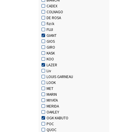
CADEX
COLNAGO
DE ROSA
fizi:k
FUJI
GIANT
GIOS
GIRO
KASK
KOO
LAZER
Liv
LOUIS GARNEAU
LOOK
MET
MARIN
MIYATA
MERIDA
OAKLEY
OGK KABUTO
POC
QUOC