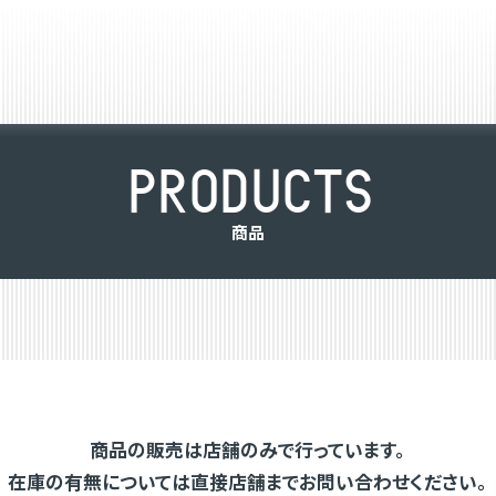
P
R
O
D
U
C
T
S
商
品
商品の販売は店舗のみで行っています。
在庫の有無については直接店舗までお問い合わせください。