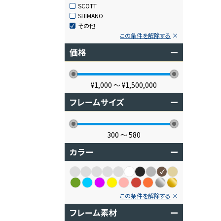
SCOTT
SHIMANO
その他
この条件を解除する
価格
ー
¥1,000
〜
¥1,500,000
フレームサイズ
ー
300
〜
580
カラー
ー
この条件を解除する
フレーム素材
ー