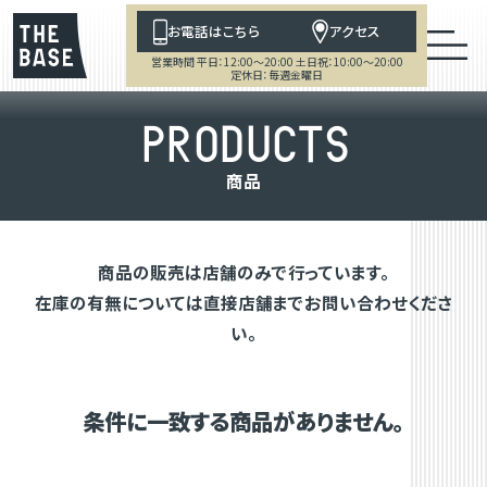
お電話はこちら
アクセス
営業時間 平日：12:00～20:00 土日祝：10:00～20:00
定休日：毎週金曜日
P
R
O
D
U
C
T
S
商
品
商品の販売は店舗のみで行っています。
在庫の有無については直接店舗までお問い合わせくださ
い。
条件に一致する商品がありません。