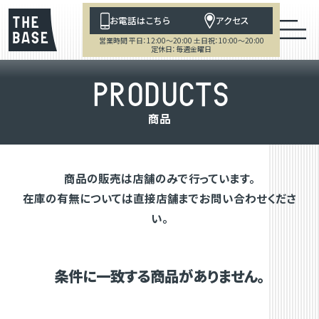
お電話はこちら
アクセス
営業時間 平日：12:00～20:00 土日祝：10:00～20:00
定休日：毎週金曜日
P
R
O
D
U
C
T
S
商
品
商品の販売は店舗のみで行っています。
在庫の有無については直接店舗までお問い合わせくださ
い。
条件に一致する商品がありません。