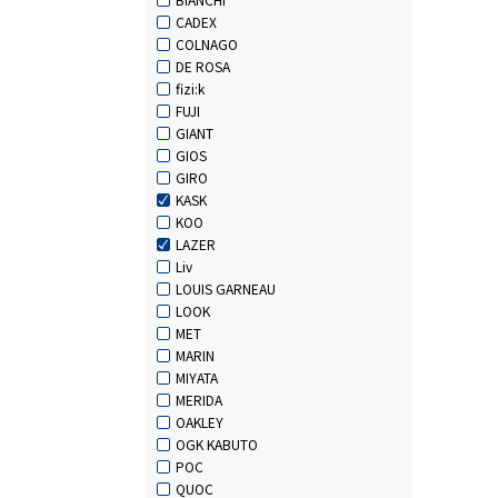
CADEX
COLNAGO
DE ROSA
fizi:k
FUJI
GIANT
GIOS
GIRO
KASK
KOO
LAZER
Liv
LOUIS GARNEAU
LOOK
MET
MARIN
MIYATA
MERIDA
OAKLEY
OGK KABUTO
POC
QUOC