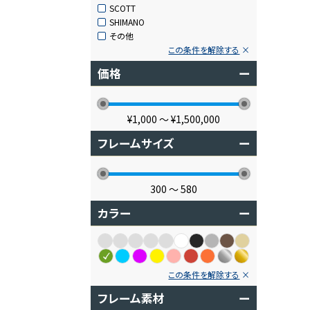
SCOTT
SHIMANO
その他
この条件を解除する
価格
ー
¥1,000
〜
¥1,500,000
フレームサイズ
ー
300
〜
580
カラー
ー
この条件を解除する
フレーム素材
ー