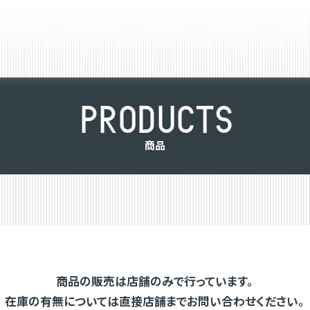
P
R
O
D
U
C
T
S
商
品
商品の販売は店舗のみで行っています。
在庫の有無については直接店舗までお問い合わせください。