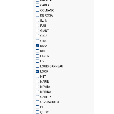
CADEX
COLNAGO
DE ROSA
fizi:k
FUJI
GIANT
GIOS
GIRO
KASK
KOO
LAZER
Liv
LOUIS GARNEAU
LOOK
MET
MARIN
MIYATA
MERIDA
OAKLEY
OGK KABUTO
POC
QUOC