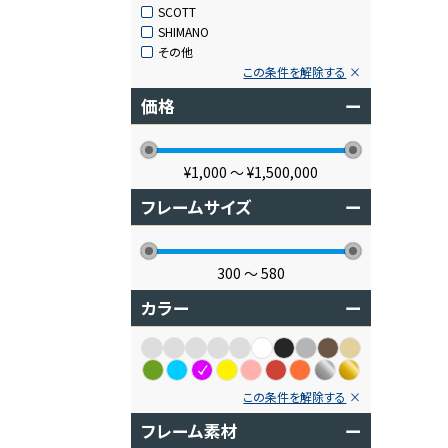
SCOTT
SHIMANO
その他
この条件を解除する
価格
ー
¥1,000
〜
¥1,500,000
フレームサイズ
ー
300
〜
580
カラー
ー
この条件を解除する
フレーム素材
ー