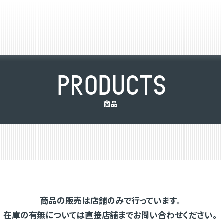
P
R
O
D
U
C
T
S
商
品
商品の販売は店舗のみで行っています。
在庫の有無については直接店舗までお問い合わせください。