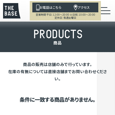
お電話はこちら
アクセス
営業時間 平日：12:00～20:00 土日祝：10:00～20:00
定休日：毎週金曜日
P
R
O
D
U
C
T
S
商
品
商品の販売は店舗のみで行っています。
在庫の有無については直接店舗までお問い合わせくださ
い。
条件に一致する商品がありません。