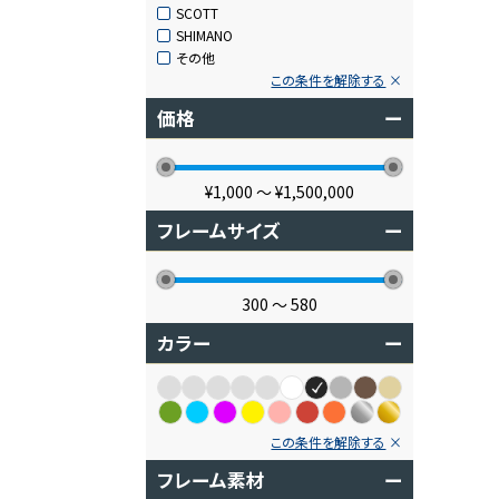
SCOTT
SHIMANO
その他
この条件を解除する
価格
ー
¥1,000
〜
¥1,500,000
フレームサイズ
ー
300
〜
580
カラー
ー
この条件を解除する
フレーム素材
ー