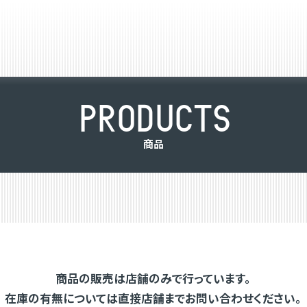
P
R
O
D
U
C
T
S
商
品
商品の販売は店舗のみで行っています。
在庫の有無については直接店舗までお問い合わせください。