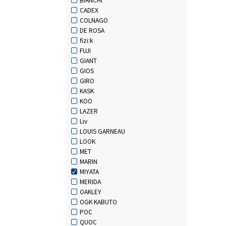
CADEX
COLNAGO
DE ROSA
fizi:k
FUJI
GIANT
GIOS
GIRO
KASK
KOO
LAZER
Liv
LOUIS GARNEAU
LOOK
MET
MARIN
MIYATA
MERIDA
OAKLEY
OGK KABUTO
POC
QUOC