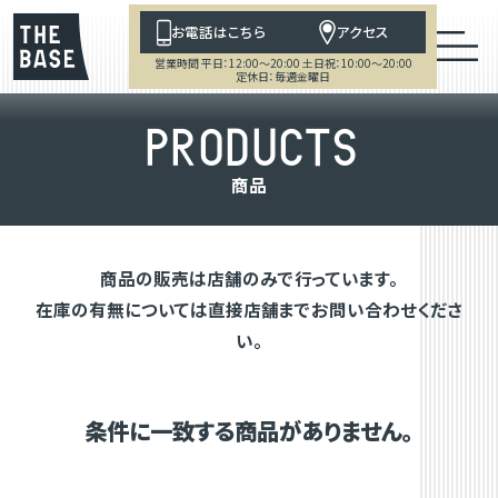
お電話はこちら
アクセス
営業時間 平日：12:00～20:00 土日祝：10:00～20:00
定休日：毎週金曜日
P
R
O
D
U
C
T
S
商
品
商品の販売は店舗のみで行っています。
在庫の有無については直接店舗までお問い合わせくださ
い。
条件に一致する商品がありません。