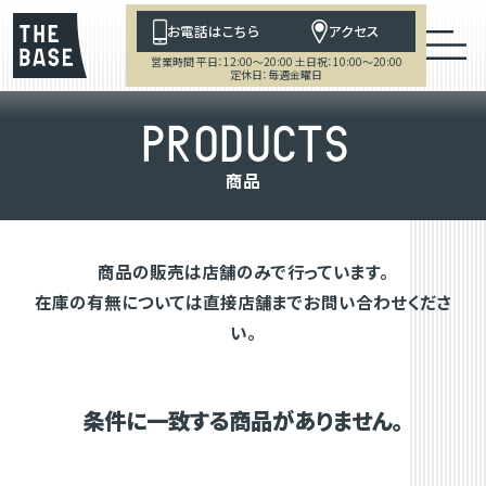
お電話はこちら
アクセス
営業時間 平日：12:00～20:00 土日祝：10:00～20:00
定休日：毎週金曜日
P
R
O
D
U
C
T
S
商
品
商品の販売は店舗のみで行っています。
在庫の有無については直接店舗までお問い合わせくださ
い。
条件に一致する商品がありません。