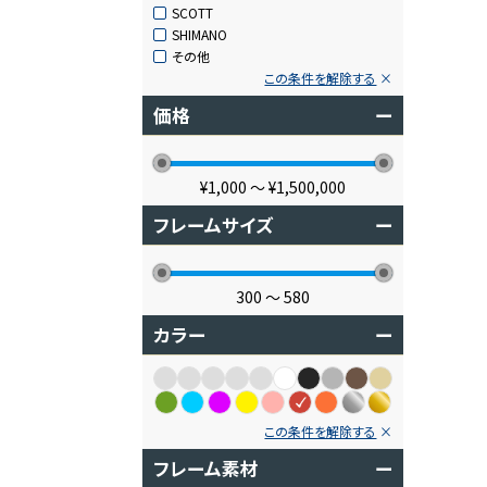
SCOTT
SHIMANO
その他
この条件を解除する
価格
ー
¥1,000
〜
¥1,500,000
フレームサイズ
ー
300
〜
580
カラー
ー
この条件を解除する
フレーム素材
ー