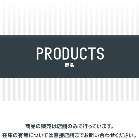
P
R
O
D
U
C
T
S
商
品
商品の販売は店舗のみで行っています。
在庫の有無については直接店舗までお問い合わせください。