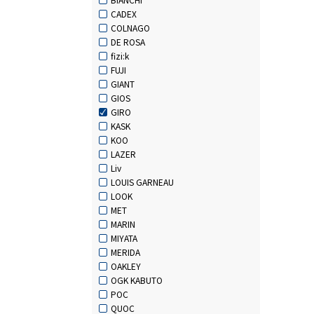
CADEX
COLNAGO
DE ROSA
fizi:k
FUJI
GIANT
GIOS
GIRO
KASK
KOO
LAZER
Liv
LOUIS GARNEAU
LOOK
MET
MARIN
MIYATA
MERIDA
OAKLEY
OGK KABUTO
POC
QUOC