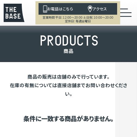
お電話はこちら
アクセス
営業時間 平日：12:00～20:00 土日祝：10:00～20:00
定休日：毎週金曜日
P
R
O
D
U
C
T
S
商
品
商品の販売は店舗のみで行っています。
在庫の有無については直接店舗までお問い合わせくださ
い。
条件に一致する商品がありません。