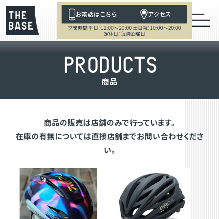
お電話はこちら
アクセス
営業時間 平日：12:00～20:00 土日祝：10:00～20:00
定休日：毎週金曜日
P
R
O
D
U
C
T
S
商
品
商品の販売は店舗のみで行っています。
在庫の有無については直接店舗までお問い合わせくださ
い。