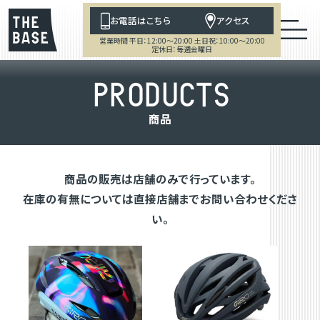
お電話はこちら
アクセス
営業時間 平日：12:00～20:00 土日祝：10:00～20:00
定休日：毎週金曜日
P
R
O
D
U
C
T
S
商
品
商品の販売は店舗のみで行っています。
在庫の有無については直接店舗までお問い合わせくださ
い。