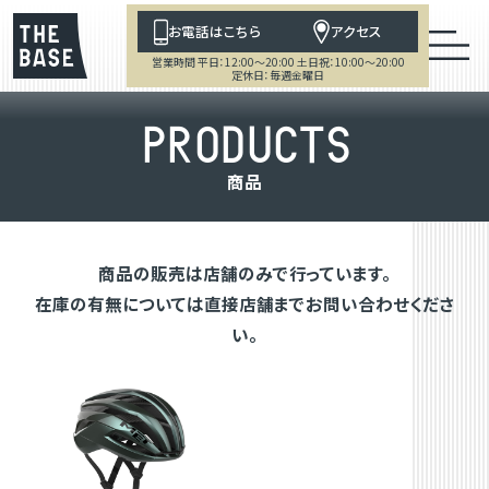
お電話はこちら
アクセス
営業時間 平日：12:00～20:00 土日祝：10:00～20:00
定休日：毎週金曜日
P
R
O
D
U
C
T
S
商
品
商品の販売は店舗のみで行っています。
在庫の有無については直接店舗までお問い合わせくださ
い。