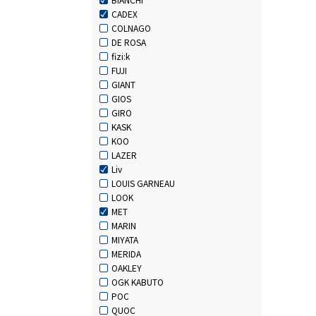
CADEX
COLNAGO
DE ROSA
fizi:k
FUJI
GIANT
GIOS
GIRO
KASK
KOO
LAZER
Liv
LOUIS GARNEAU
LOOK
MET
MARIN
MIYATA
MERIDA
OAKLEY
OGK KABUTO
POC
QUOC