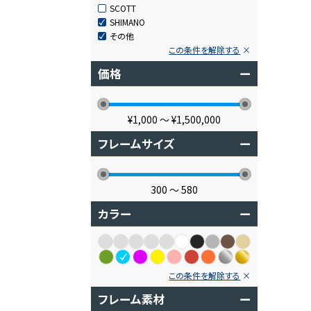
SCOTT
SHIMANO
その他
この条件を解除する
価格
ー
¥1,000
〜
¥1,500,000
フレームサイズ
ー
300
〜
580
カラー
ー
この条件を解除する
フレーム素材
ー