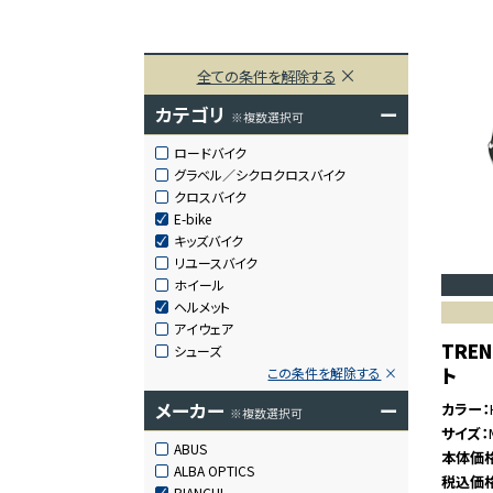
全ての条件を解除する
カテゴリ
ー
※複数選択可
ロードバイク
グラベル／シクロクロスバイク
クロスバイク
E-bike
キッズバイク
リユースバイク
ホイール
ヘルメット
アイウェア
TREN
シューズ
ト
この条件を解除する
メーカー
ー
カラー
※複数選択可
サイズ
ABUS
本体価
ALBA OPTICS
税込価
BIANCHI