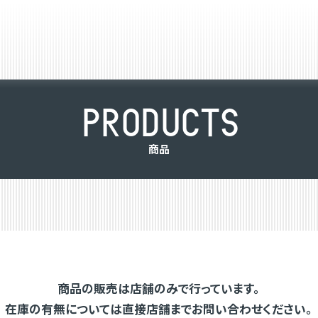
P
R
O
D
U
C
T
S
商
品
商品の販売は店舗のみで行っています。
在庫の有無については直接店舗までお問い合わせください。