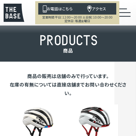
お電話はこちら
アクセス
営業時間 平日：12:00～20:00 土日祝：10:00～20:00
定休日：毎週金曜日
P
R
O
D
U
C
T
S
商
品
商品の販売は店舗のみで行っています。
在庫の有無については直接店舗までお問い合わせくださ
い。