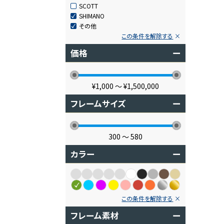
SCOTT
SHIMANO
その他
この条件を解除する
価格
ー
¥1,000
〜
¥1,500,000
フレームサイズ
ー
300
〜
580
カラー
ー
この条件を解除する
フレーム素材
ー