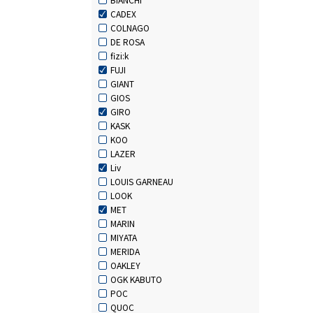
CADEX
COLNAGO
DE ROSA
fizi:k
FUJI
GIANT
GIOS
GIRO
KASK
KOO
LAZER
Liv
LOUIS GARNEAU
LOOK
MET
MARIN
MIYATA
MERIDA
OAKLEY
OGK KABUTO
POC
QUOC