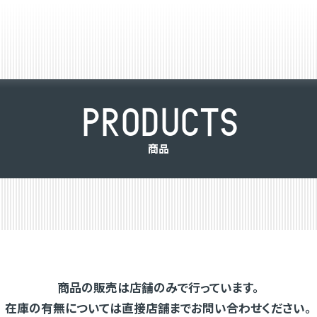
P
R
O
D
U
C
T
S
商
品
商品の販売は店舗のみで行っています。
在庫の有無については直接店舗までお問い合わせください。