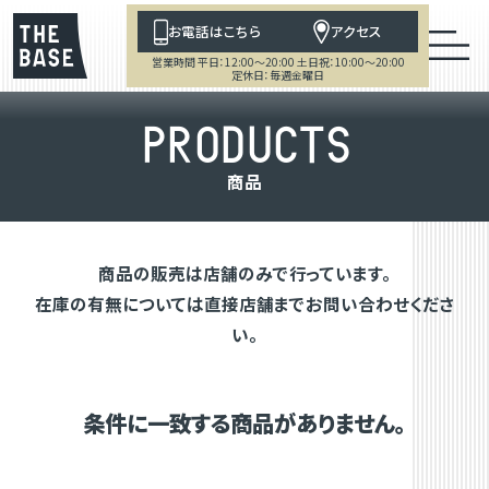
お電話はこちら
アクセス
営業時間 平日：12:00～20:00 土日祝：10:00～20:00
定休日：毎週金曜日
P
R
O
D
U
C
T
S
商
品
商品の販売は店舗のみで行っています。
在庫の有無については直接店舗までお問い合わせくださ
い。
条件に一致する商品がありません。