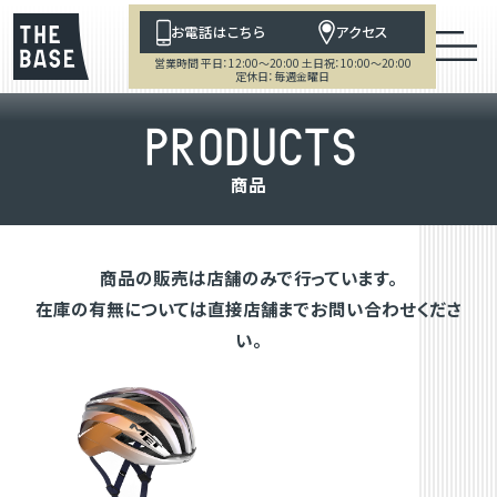
お電話はこちら
アクセス
営業時間 平日：12:00～20:00 土日祝：10:00～20:00
定休日：毎週金曜日
P
R
O
D
U
C
T
S
商
品
商品の販売は店舗のみで行っています。
在庫の有無については直接店舗までお問い合わせくださ
い。