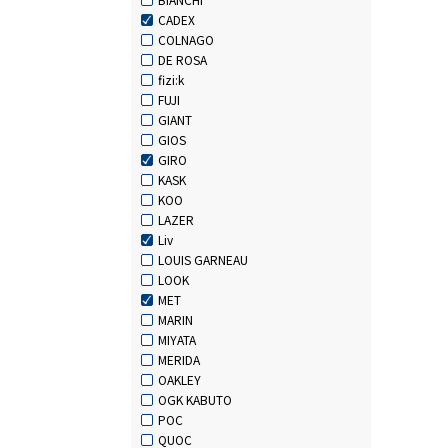
CADEX
COLNAGO
DE ROSA
fizi:k
FUJI
GIANT
GIOS
GIRO
KASK
KOO
LAZER
Liv
LOUIS GARNEAU
LOOK
MET
MARIN
MIYATA
MERIDA
OAKLEY
OGK KABUTO
POC
QUOC