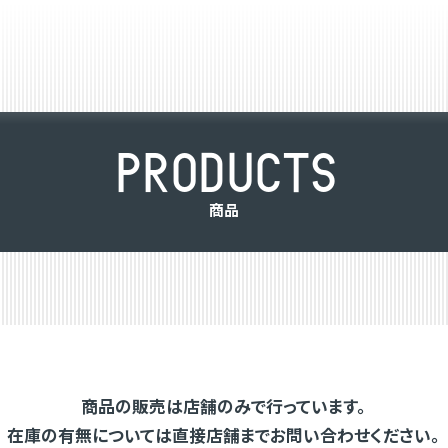
P
R
O
D
U
C
T
S
商
品
商品の販売は店舗のみで行っています。
在庫の有無については直接店舗までお問い合わせください。