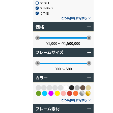
SCOTT
SHIMANO
その他
この条件を解除する
価格
ー
¥1,000
〜
¥1,500,000
フレームサイズ
ー
300
〜
580
カラー
ー
この条件を解除する
フレーム素材
ー