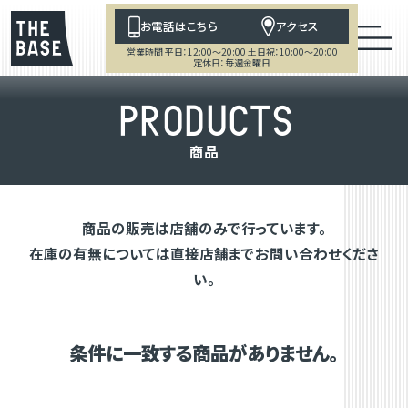
お電話はこちら
アクセス
営業時間 平日：12:00～20:00 土日祝：10:00～20:00
定休日：毎週金曜日
P
R
O
D
U
C
T
S
商
品
商品の販売は店舗のみで行っています。
在庫の有無については直接店舗までお問い合わせくださ
い。
条件に一致する商品がありません。