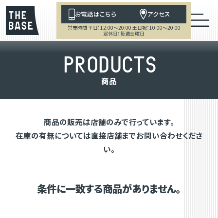
お電話はこちら
アクセス
営業時間 平日：12:00～20:00 土日祝：10:00～20:00
定休日：毎週金曜日
P
R
O
D
U
C
T
S
商
品
商品の販売は店舗のみで行っています。
在庫の有無については直接店舗までお問い合わせくださ
い。
条件に一致する商品がありません。