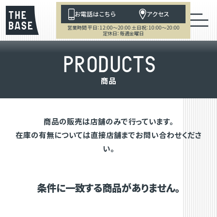
お電話はこちら
アクセス
営業時間 平日：12:00～20:00 土日祝：10:00～20:00
定休日：毎週金曜日
P
R
O
D
U
C
T
S
商
品
商品の販売は店舗のみで行っています。
在庫の有無については直接店舗までお問い合わせくださ
い。
条件に一致する商品がありません。