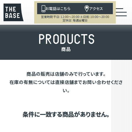
お電話はこちら
アクセス
営業時間 平日：12:00～20:00 土日祝：10:00～20:00
定休日：毎週金曜日
P
R
O
D
U
C
T
S
商
品
商品の販売は店舗のみで行っています。
在庫の有無については直接店舗までお問い合わせくださ
い。
条件に一致する商品がありません。