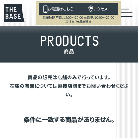
お電話はこちら
アクセス
営業時間 平日：12:00～20:00 土日祝：10:00～20:00
定休日：毎週金曜日
P
R
O
D
U
C
T
S
商
品
商品の販売は店舗のみで行っています。
在庫の有無については直接店舗までお問い合わせくださ
い。
条件に一致する商品がありません。