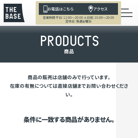
お電話はこちら
アクセス
営業時間 平日：12:00～20:00 土日祝：10:00～20:00
定休日：毎週金曜日
P
R
O
D
U
C
T
S
商
品
商品の販売は店舗のみで行っています。
在庫の有無については直接店舗までお問い合わせくださ
い。
条件に一致する商品がありません。