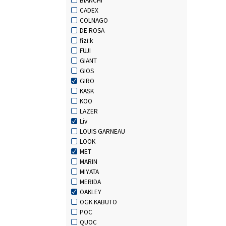
CADEX
COLNAGO
DE ROSA
fizi:k
FUJI
GIANT
GIOS
GIRO
KASK
KOO
LAZER
Liv
LOUIS GARNEAU
LOOK
MET
MARIN
MIYATA
MERIDA
OAKLEY
OGK KABUTO
POC
QUOC