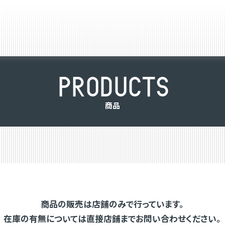
P
R
O
D
U
C
T
S
商
品
商品の販売は店舗のみで行っています。
在庫の有無については直接店舗までお問い合わせください。