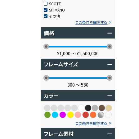
SCOTT
SHIMANO
その他
この条件を解除する
価格
ー
¥1,000
〜
¥1,500,000
フレームサイズ
ー
300
〜
580
カラー
ー
この条件を解除する
フレーム素材
ー