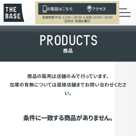
お電話はこちら
アクセス
営業時間 平日：12:00～20:00 土日祝：10:00～20:00
定休日：毎週金曜日
P
R
O
D
U
C
T
S
商
品
商品の販売は店舗のみで行っています。
在庫の有無については直接店舗までお問い合わせくださ
い。
条件に一致する商品がありません。