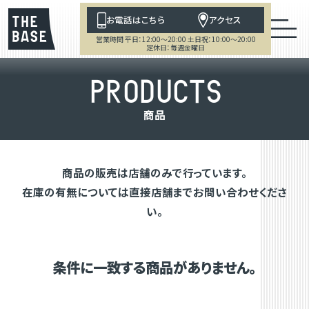
お電話はこちら
アクセス
営業時間 平日：12:00～20:00 土日祝：10:00～20:00
定休日：毎週金曜日
P
R
O
D
U
C
T
S
商
品
商品の販売は店舗のみで行っています。
在庫の有無については直接店舗までお問い合わせくださ
い。
条件に一致する商品がありません。