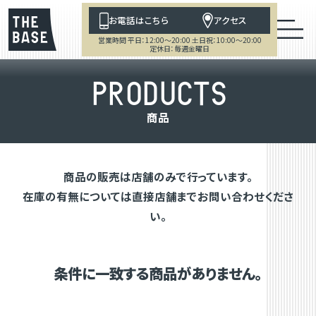
お電話はこちら
アクセス
営業時間 平日：12:00～20:00 土日祝：10:00～20:00
定休日：毎週金曜日
P
R
O
D
U
C
T
S
商
品
商品の販売は店舗のみで行っています。
在庫の有無については直接店舗までお問い合わせくださ
い。
条件に一致する商品がありません。