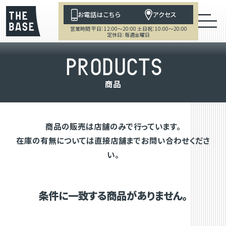
お電話はこちら
アクセス
営業時間 平日：12:00～20:00 土日祝：10:00～20:00
定休日：毎週金曜日
P
R
O
D
U
C
T
S
商
品
商品の販売は店舗のみで行っています。
在庫の有無については直接店舗までお問い合わせくださ
い。
条件に一致する商品がありません。