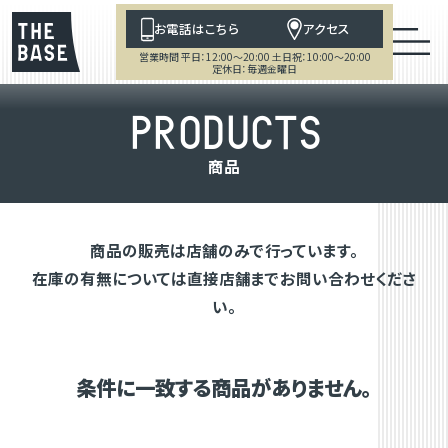
お電話はこちら
アクセス
営業時間 平日：12:00～20:00 土日祝：10:00～20:00
定休日：毎週金曜日
P
R
O
D
U
C
T
S
商
品
商品の販売は店舗のみで行っています。
在庫の有無については直接店舗までお問い合わせくださ
い。
条件に一致する商品がありません。