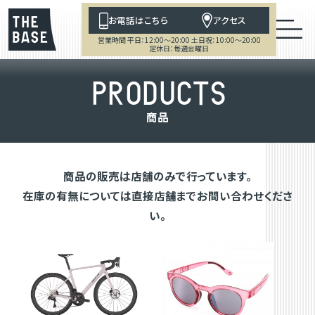
お電話はこちら
アクセス
営業時間 平日：12:00～20:00 土日祝：10:00～20:00
定休日：毎週金曜日
P
R
O
D
U
C
T
S
商
品
商品の販売は店舗のみで行っています。
在庫の有無については直接店舗までお問い合わせくださ
い。