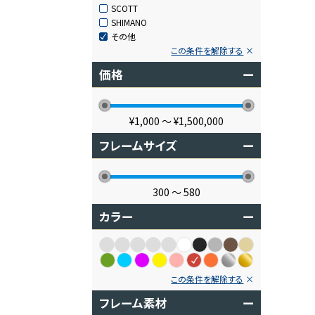
SCOTT
SHIMANO
その他
この条件を解除する
価格
ー
¥1,000
〜
¥1,500,000
フレームサイズ
ー
300
〜
580
カラー
ー
この条件を解除する
フレーム素材
ー