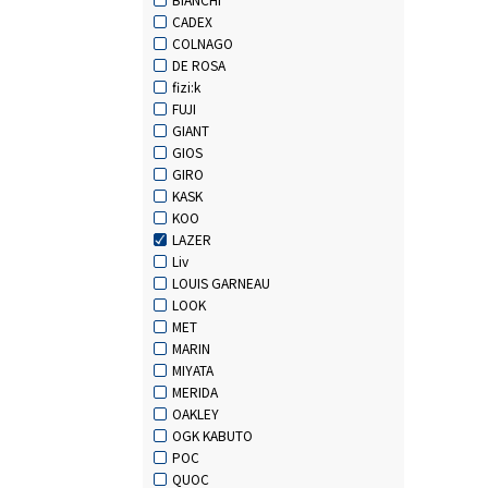
CADEX
COLNAGO
DE ROSA
fizi:k
FUJI
GIANT
GIOS
GIRO
KASK
KOO
LAZER
Liv
LOUIS GARNEAU
LOOK
MET
MARIN
MIYATA
MERIDA
OAKLEY
OGK KABUTO
POC
QUOC