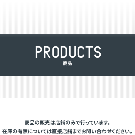
P
R
O
D
U
C
T
S
商
品
商品の販売は店舗のみで行っています。
在庫の有無については直接店舗までお問い合わせください。