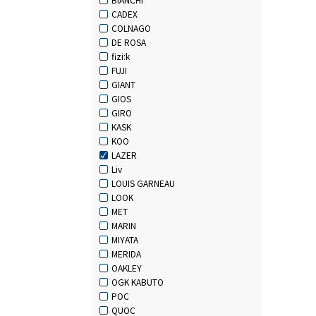
CADEX
COLNAGO
DE ROSA
fizi:k
FUJI
GIANT
GIOS
GIRO
KASK
KOO
LAZER
Liv
LOUIS GARNEAU
LOOK
MET
MARIN
MIYATA
MERIDA
OAKLEY
OGK KABUTO
POC
QUOC