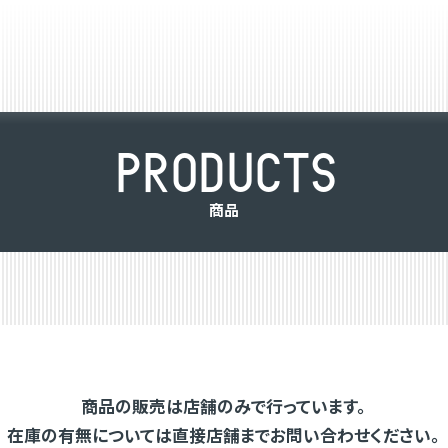
P
R
O
D
U
C
T
S
商
品
商品の販売は店舗のみで行っています。
在庫の有無については直接店舗までお問い合わせください。