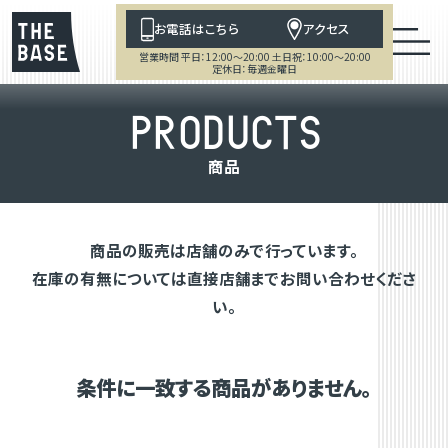
お電話はこちら
アクセス
営業時間 平日：12:00～20:00 土日祝：10:00～20:00
定休日：毎週金曜日
P
R
O
D
U
C
T
S
商
品
商品の販売は店舗のみで行っています。
在庫の有無については直接店舗までお問い合わせくださ
い。
条件に一致する商品がありません。