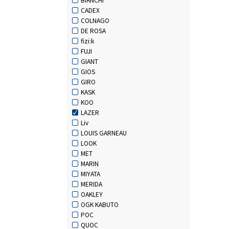
CADEX
COLNAGO
DE ROSA
fizi:k
FUJI
GIANT
GIOS
GIRO
KASK
KOO
LAZER
Liv
LOUIS GARNEAU
LOOK
MET
MARIN
MIYATA
MERIDA
OAKLEY
OGK KABUTO
POC
QUOC