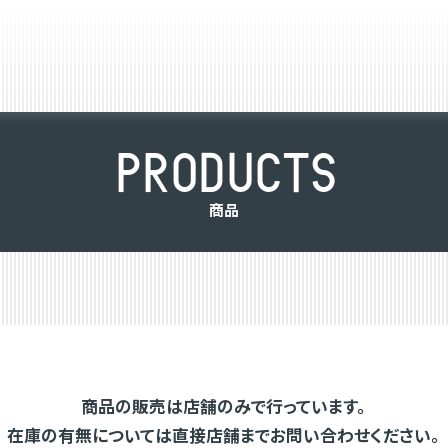
P
R
O
D
U
C
T
S
商
品
商品の販売は店舗のみで行っています。
在庫の有無については直接店舗までお問い合わせください。