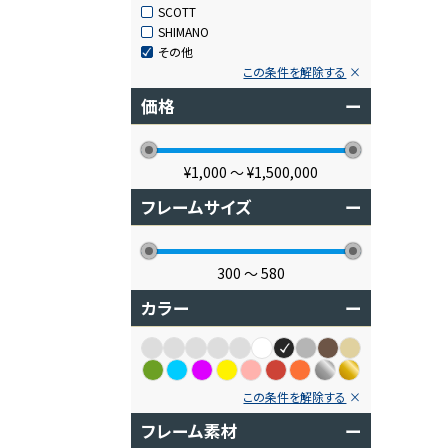
SCOTT
SHIMANO
その他
この条件を解除する
価格
ー
¥1,000
〜
¥1,500,000
フレームサイズ
ー
300
〜
580
カラー
ー
この条件を解除する
フレーム素材
ー