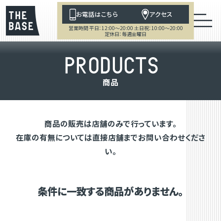
お電話はこちら
アクセス
営業時間 平日：12:00～20:00 土日祝：10:00～20:00
定休日：毎週金曜日
P
R
O
D
U
C
T
S
商
品
商品の販売は店舗のみで行っています。
在庫の有無については直接店舗までお問い合わせくださ
い。
条件に一致する商品がありません。