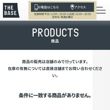
お電話はこちら
アクセス
営業時間 平日：12:00～20:00 土日祝：10:00～20:00
定休日：毎週金曜日
P
R
O
D
U
C
T
S
商
品
商品の販売は店舗のみで行っています。
在庫の有無については直接店舗までお問い合わせくださ
い。
条件に一致する商品がありません。