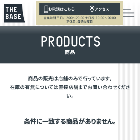
お電話はこちら
アクセス
営業時間 平日：12:00～20:00 土日祝：10:00～20:00
定休日：毎週金曜日
P
R
O
D
U
C
T
S
商
品
商品の販売は店舗のみで行っています。
在庫の有無については直接店舗までお問い合わせくださ
い。
条件に一致する商品がありません。