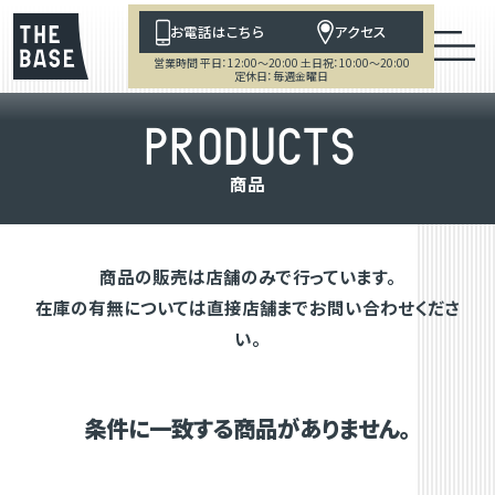
お電話はこちら
アクセス
営業時間 平日：12:00～20:00 土日祝：10:00～20:00
定休日：毎週金曜日
P
R
O
D
U
C
T
S
商
品
商品の販売は店舗のみで行っています。
在庫の有無については直接店舗までお問い合わせくださ
い。
条件に一致する商品がありません。