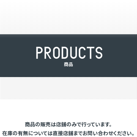
P
R
O
D
U
C
T
S
商
品
商品の販売は店舗のみで行っています。
在庫の有無については直接店舗までお問い合わせください。