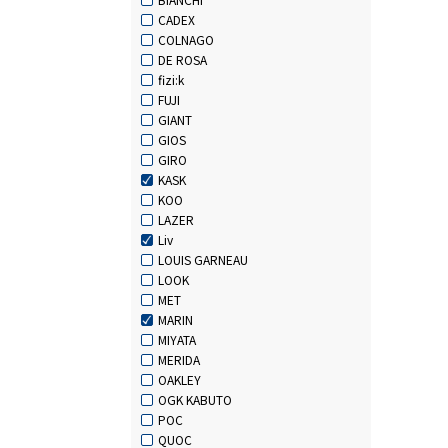
CADEX
COLNAGO
DE ROSA
fizi:k
FUJI
GIANT
GIOS
GIRO
KASK
KOO
LAZER
Liv
LOUIS GARNEAU
LOOK
MET
MARIN
MIYATA
MERIDA
OAKLEY
OGK KABUTO
POC
QUOC