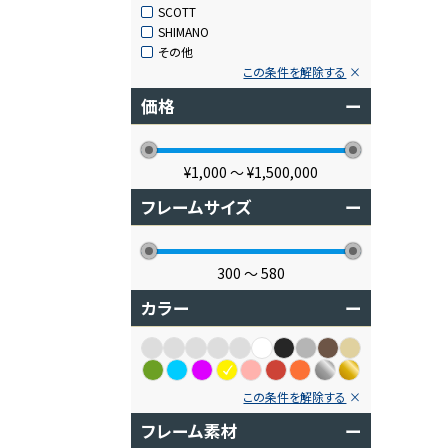
SCOTT
SHIMANO
その他
この条件を解除する
価格
ー
¥1,000
〜
¥1,500,000
フレームサイズ
ー
300
〜
580
カラー
ー
この条件を解除する
フレーム素材
ー