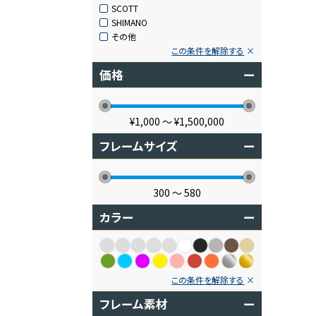
SCOTT
SHIMANO
その他
この条件を解除する
価格
ー
¥1,000
〜
¥1,500,000
フレームサイズ
ー
300
〜
580
カラー
ー
この条件を解除する
フレーム素材
ー