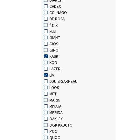
CADEX
COLNAGO
DE ROSA
fizi:k
FUJI
GIANT
GIOS
GIRO
KASK
KOO
LAZER
Liv
LOUIS GARNEAU
LOOK
MET
MARIN
MIYATA
MERIDA
OAKLEY
OGK KABUTO
POC
QUOC