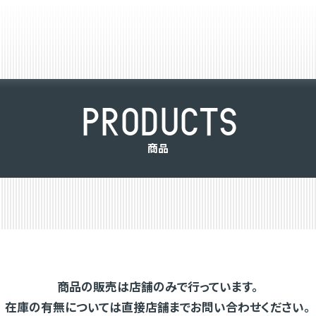
P
R
O
D
U
C
T
S
商
品
商品の販売は店舗のみで行っています。
在庫の有無については直接店舗までお問い合わせください。