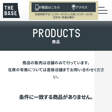
お電話はこちら
アクセス
営業時間 平日：12:00～20:00 土日祝：10:00～20:00
定休日：毎週金曜日
P
R
O
D
U
C
T
S
商
品
商品の販売は店舗のみで行っています。
在庫の有無については直接店舗までお問い合わせくださ
い。
条件に一致する商品がありません。