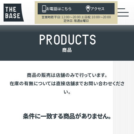
お電話はこちら
アクセス
営業時間 平日：12:00～20:00 土日祝：10:00～20:00
定休日：毎週金曜日
P
R
O
D
U
C
T
S
商
品
商品の販売は店舗のみで行っています。
在庫の有無については直接店舗までお問い合わせくださ
い。
条件に一致する商品がありません。