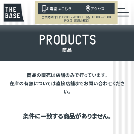
お電話はこちら
アクセス
営業時間 平日：12:00～20:00 土日祝：10:00～20:00
定休日：毎週金曜日
P
R
O
D
U
C
T
S
商
品
商品の販売は店舗のみで行っています。
在庫の有無については直接店舗までお問い合わせくださ
い。
条件に一致する商品がありません。