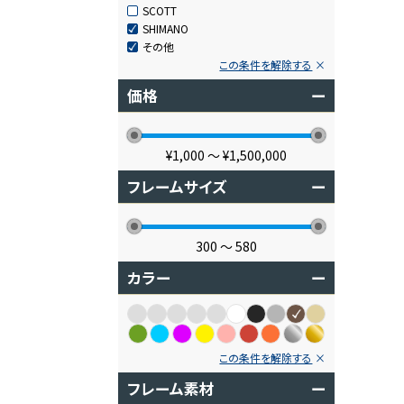
SCOTT
SHIMANO
その他
この条件を解除する
価格
ー
¥1,000
〜
¥1,500,000
フレームサイズ
ー
300
〜
580
カラー
ー
この条件を解除する
フレーム素材
ー