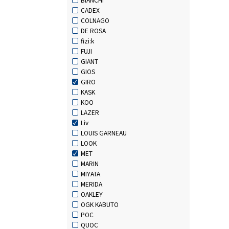
CADEX
COLNAGO
DE ROSA
fizi:k
FUJI
GIANT
GIOS
GIRO
KASK
KOO
LAZER
Liv
LOUIS GARNEAU
LOOK
MET
MARIN
MIYATA
MERIDA
OAKLEY
OGK KABUTO
POC
QUOC