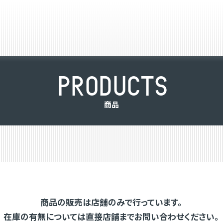
P
R
O
D
U
C
T
S
商
品
商品の販売は店舗のみで行っています。
在庫の有無については直接店舗までお問い合わせください。