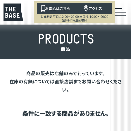
お電話はこちら
アクセス
営業時間 平日：12:00～20:00 土日祝：10:00～20:00
定休日：毎週金曜日
P
R
O
D
U
C
T
S
商
品
商品の販売は店舗のみで行っています。
在庫の有無については直接店舗までお問い合わせくださ
い。
条件に一致する商品がありません。