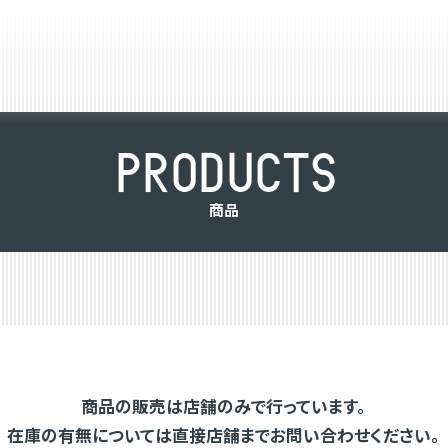
P
R
O
D
U
C
T
S
商
品
商品の販売は店舗のみで行っています。
在庫の有無については直接店舗までお問い合わせください。