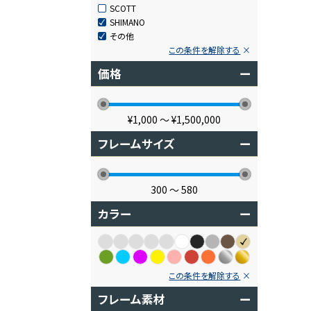
SCOTT
SHIMANO
その他
この条件を解除する
価格
ー
¥1,000
〜
¥1,500,000
フレームサイズ
ー
300
〜
580
カラー
ー
この条件を解除する
フレーム素材
ー