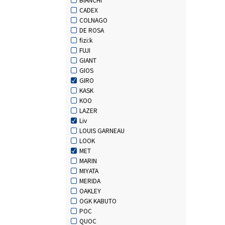
CADEX
COLNAGO
DE ROSA
fizi:k
FUJI
GIANT
GIOS
GIRO
KASK
KOO
LAZER
Liv
LOUIS GARNEAU
LOOK
MET
MARIN
MIYATA
MERIDA
OAKLEY
OGK KABUTO
POC
QUOC