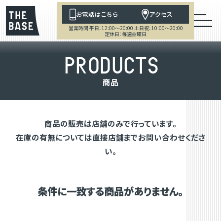
お電話はこちら
アクセス
営業時間 平日：12:00～20:00 土日祝：10:00～20:00
定休日：毎週金曜日
P
R
O
D
U
C
T
S
商
品
商品の販売は店舗のみで行っています。
在庫の有無については直接店舗までお問い合わせくださ
い。
条件に一致する商品がありません。